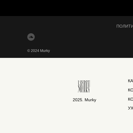
ПОЛИТ
© 2024 Murky
К
К
К
2025. Murky
У