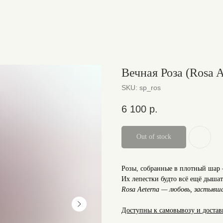
Вечная Роза (Rosa A
SKU:
sp_ros
6 100
р.
Out of stock
Розы, собранные в плотный шар 
Их лепестки будто всё ещё дышат
Rosa Aeterna — любовь, застывша
Доступны к самовывозу и доставк